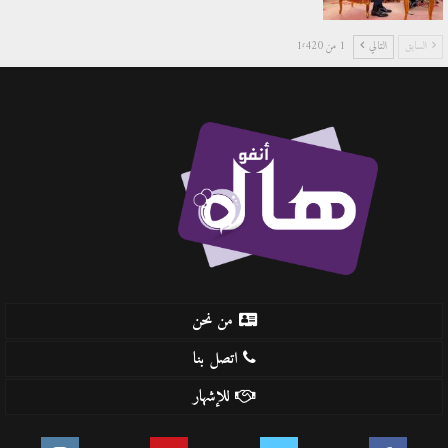
السابق
التالي
1 من 1٬420
من نحن
اتصل بنا
للإشهار