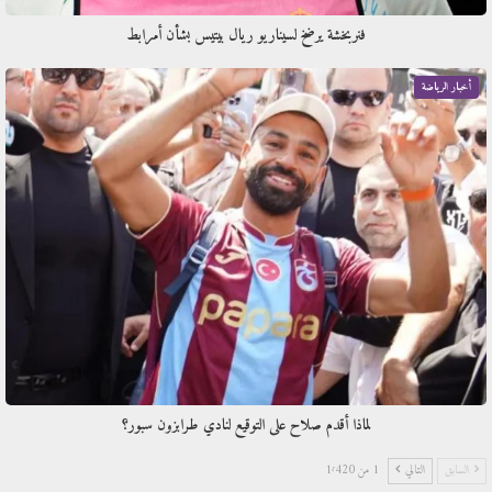
فنربخشة يرضخ لسيناريو ريال بيتيس بشأن أمرابط
أخبار الرياضة
لماذا أقدم صلاح على التوقيع لنادي طرابزون سبور؟
السابق
التالي
1 من 1٬420