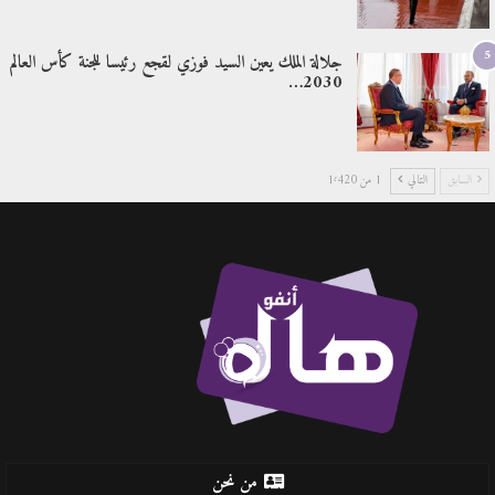
5
جلالة الملك يعين السيد فوزي لقجع رئيسا للجنة كأس العالم
2030…
السابق
التالي
1 من 1٬420
من نحن