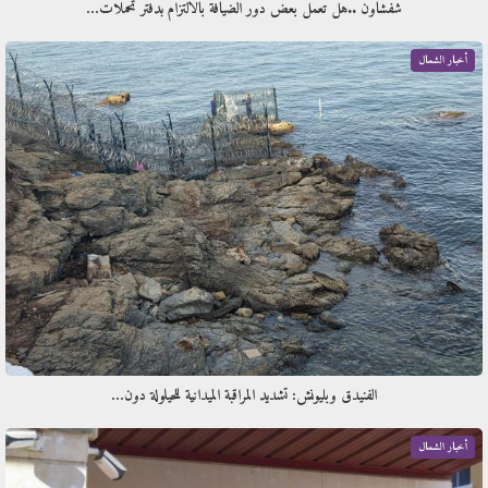
شفشاون ..هل تعمل بعض دور الضيافة بالالتزام بدفتر تحملات…
أخبار الشمال
الفنيدق وبليونش: تشديد المراقبة الميدانية للحيلولة دون…
أخبار الشمال