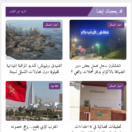
قد يعجبك ايضا
المزيد عن المؤلف
أخبار الشمال
أخبار الشمال
شفشاون ..هل تعمل بعض دور
الفنيدق وبليونش: تشديد المراقبة الميدانية
الضيافة بالالتزام بدفتر تحملات واقعي ؟
للحيلولة دون محاولات التسلل لسبتة
أخبار الشمال
افتتاحية
تحقيقات قضائية في 6 اعتداءات
المغرب الذي ينجح… يزعج خصومه