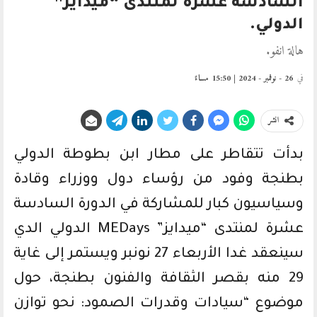
السادسة عشرة لمنتدى “ميدايز”
الدولي.
هالة انفو.
في
26 - نوفمبر - 2024 | 15:50 مساءً
انشر
بدأت تتقاطر على مطار ابن بطوطة الدولي
بطنجة وفود من رؤساء دول ووزراء وقادة
وسياسيون كبار للمشاركة في الدورة السادسة
عشرة لمنتدى “ميدايز” MEDays الدولي الدي
سينعقد غدا الأربعاء 27 نونبر ويستمر إلى غاية
29 منه بقصر الثقافة والفنون بطنجة، حول
موضوع “سيادات وقدرات الصمود: نحو توازن