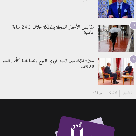
4
مقاييس الأمطار المسجلة بالمملكة خلال الـ 24 ساعة
الماضية
5
جلالة الملك يعين السيد فوزي لقجع رئيسا للجنة كأس العالم
2030…
السابق
التالي
1 من 1٬424