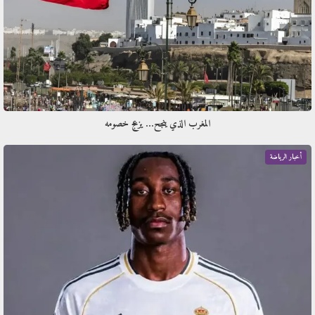
المغرب الذي ينجح… يزعج خصومه
أخبار الرياضة