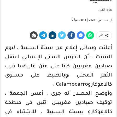
السليبة
هالة انفو.
في
10 - مايو - 2025 | 11:42 صباحًا
انشر
أعلنت وسائل إعلام من سبتة السليبة ،اليوم
السبت ، أن الحرس المدني الإسباني اعتقل
صيادين مغربيين كانا على متن قاربهما قرب
الثغر المحتل ،وبالضبط على مستوى
كالاموكاروCalamocarro .
وأوضح المصدر أنه جرى ، أمس الجمعة ،
توقيف صيادين مغربيين اثنين في منطقة
كالاموكارو بسبتة السليبة ، للاشتباه في