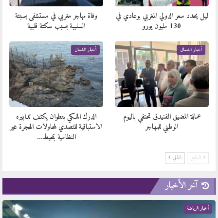
​ليل يحدد سعر الدولي المغربي بوعادي في
وفاة مهاجر مغربي في مستشفى بسبتة
130 مليون يورو
السليبة بسبب سكتة قلبية
أخبار الشمال
أخبار الشمال
عمالة المضيق الفنيدق تحتفي باليوم
الدرك الملكي بتطوان يكثف تدابيره
الوطني للمهاجر
الاستباقية للتصدي لمحاولات الهجرة غير
النظامية بمحيط…
السابق
التالي
آخر الأخبار
أخبار الرياضة