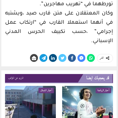
تورطهما في “تهريب مهاجرين”.
وكان المعتقلان على متن قارب صيد ،ويشتبه
في أنهما استعملا القارب في “ارتكاب عمل
إجرامي” ،حسب تكييف الحرس المدني
الإسباني.
انشر
قد يعجبك ايضا
المزيد عن المؤلف
أخبار الرياضة
أخبار الشمال