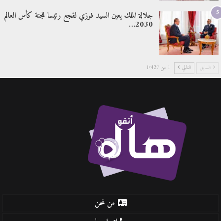
5
جلالة الملك يعين السيد فوزي لقجع رئيسا للجنة كأس العالم
2030…
السابق
التالي
1 من 1٬427
من نحن