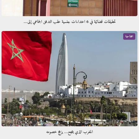
تحقيقات قضائية في 6 اعتداءات جنسية عقب التدفق الجماعي إلى…
افتتاحية
المغرب الذي ينجح… يزعج خصومه