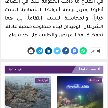
في العلاج ما دامت الحكومة تتلكأ في إنصاف
أطرها وتبرير توجيه أموالها. الشفافية ليست
خياراً، والمحاسبة ليست انتقاماً، بل هما
الشرطان الوحيدان لبناء منظومة صحية عادلة،
تحفظ كرامة المريض والطبيب على حد سواء.
انشر
قد يعجبك ايضا
المزيد عن المؤلف
أخبار الشمال
أخبار الشمال