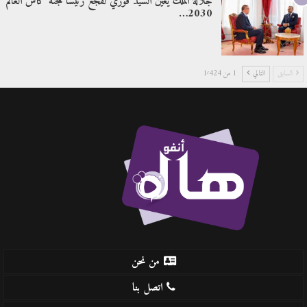
جلالة الملك يعين السيد فوزي لقجع رئيسا للجنة كأس العالم
2030…
السابق
التالي
1 من 1٬424
من نحن
اتصل بنا