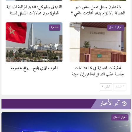
شفشاون ..هل تعمل بعض دور
الفنيدق وبليونش: تشديد المراقبة الميدانية
الضيافة بالالتزام بدفتر تحملات واقعي ؟
للحيلولة دون محاولات التسلل لسبتة
أخبار الشمال
افتتاحية
تحقيقات قضائية في 6 اعتداءات
المغرب الذي ينجح… يزعج خصومه
جنسية عقب التدفق الجماعي إلى سبتة
السابق
التالي
آخر الأخبار
أخبار الشمال