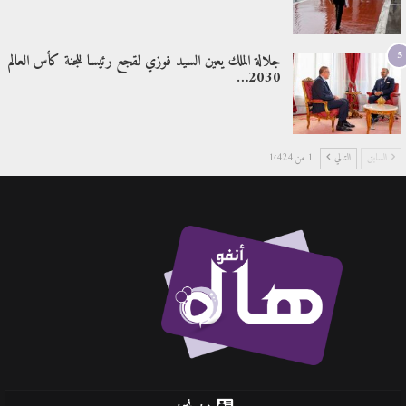
5
جلالة الملك يعين السيد فوزي لقجع رئيسا للجنة كأس العالم
2030…
السابق
التالي
1 من 1٬424