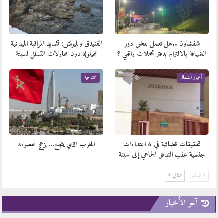
شفشاون ..هل تعمل بعض دور
الفنيدق وبليونش: تشديد المراقبة الميدانية
الضيافة بالالتزام بدفتر تحملات واقعي ؟
للحيلولة دون محاولات التسلل لسبتة
أخبار الشمال
افتتاحية
تحقيقات قضائية في 6 اعتداءات
المغرب الذي ينجح… يزعج خصومه
جنسية عقب التدفق الجماعي إلى سبتة
السابق
التالي
آخر الأخبار