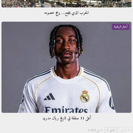
المغرب الذي ينجح… يزعج خصومه
أخبار الرياضة
أغلى 11 صفقة في تاريخ ريال مدريد
السابق
التالي
1 من 1٬424