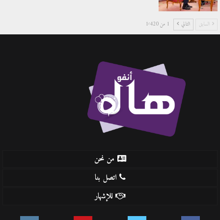
السابق
التالي
1 من 1٬420
من نحن
اتصل بنا
للإشهار