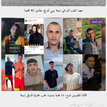
معهد الطب الشرعي بسبتة ينهي تشريح جثامين 82 شخصا
أخبار الشمال
قائمة المفقودين تتسع: 11 قصة جديدة عقب محاولة التسلل لسبتة
السابق
التالي
1 من 1٬422