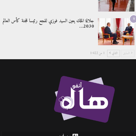
5
جلالة الملك يعين السيد فوزي لقجع رئيسا للجنة كأس العالم
2030…
السابق
التالي
1 من 1٬422