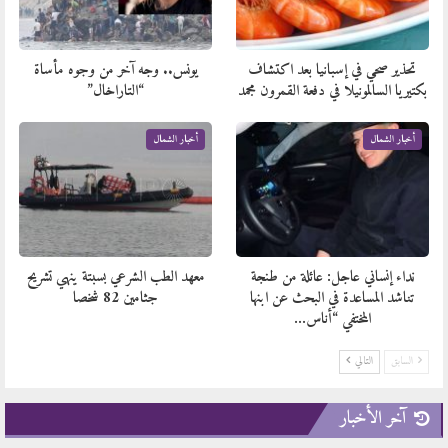
تحذير صحي في إسبانيا بعد اكتشاف
يونس.. وجه آخر من وجوه مأساة
بكتيريا السالمونيلا في دفعة القمرون مجمد
“التاراخال”
أخبار الشمال
أخبار الشمال
نداء إنساني عاجل: عائلة من طنجة
معهد الطب الشرعي بسبتة ينهي تشريح
تناشد المساعدة في البحث عن ابنها
جثامين 82 شخصا
المختفي “أناس…
السابق
التالي
آخر الأخبار