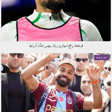
فنربخشة يرضخ لسيناريو ريال بيتيس بشأن أمرابط
أخبار الرياضة