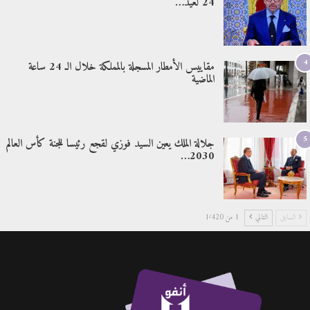
24 لعيد…
4
مقاييس الأمطار المسجلة بالمملكة خلال الـ 24 ساعة
الماضية
5
جلالة الملك يعين السيد فوزي لقجع رئيسا للجنة كأس العالم
2030…
السابق
التالي
1 من 1٬420