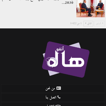
2030…
السابق
التالي
1 من 1٬422
من نحن
اتصل بنا