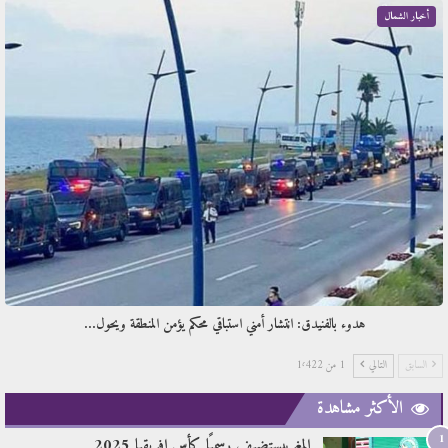
أخبار الشمال
هدوء بالفنيدق: انتشار أمني استباقي محكم يؤمن المنطقة ويحول…
السابق
التالي
1 من 1٬422
الأكثر مشاهدة
1
المغربيستضيف رسميًا كأس افريقيا 2025