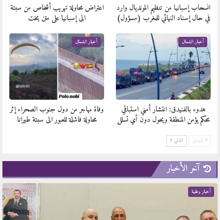
انسحاب إسبانيا من تنظيم المونديال وارد
اعتراض محاولة تهريب أشخاص من سبتة
في حال إسناد النهائي للمغرب (مسؤول)
الى إسبانيا على متن يخت
أخبار الشمال
أخبار الشمال
هدوء بالفنيدق: انتشار أمني استباقي
وفاة مهاجر من دول جنوب الصحراء إثر
محكم يؤمن المنطقة ويحول دون أي تسلل
محاولة فاشلة للعبور الى سبتة طيرانا
السابق
التالي
آخر الأخبار
أخبار وطنية