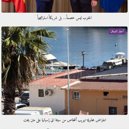
المغرب ليس خصماً… بل شريكاً استراتيجياً
أخبار الشمال
اعتراض محاولة تهريب أشخاص من سبتة الى إسبانيا على متن يخت