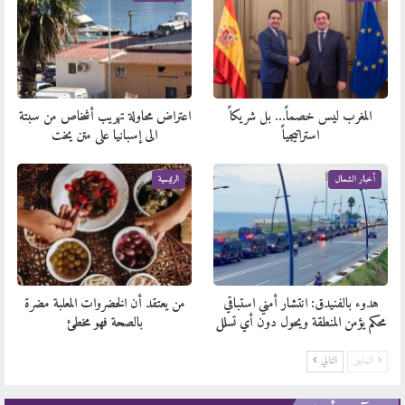
المغرب ليس خصماً… بل شريكاً
اعتراض محاولة تهريب أشخاص من سبتة
استراتيجياً
الى إسبانيا على متن يخت
أخبار الشمال
الرئيسية
هدوء بالفنيدق: انتشار أمني استباقي
من يعتقد أن الخضروات المعلبة مضرة
محكم يؤمن المنطقة ويحول دون أي تسلل
بالصحة فهو مخطئ
السابق
التالي