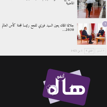
الماضية
5
جلالة الملك يعين السيد فوزي لقجع رئيسا للجنة كأس العالم
2030…
السابق
التالي
1 من 1٬421