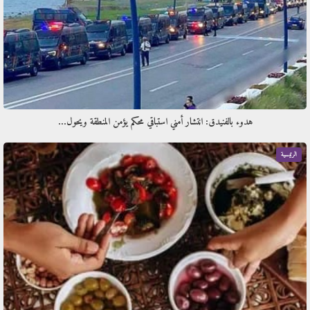
هدوء بالفنيدق: انتشار أمني استباقي محكم يؤمن المنطقة ويحول…
الرئيسية