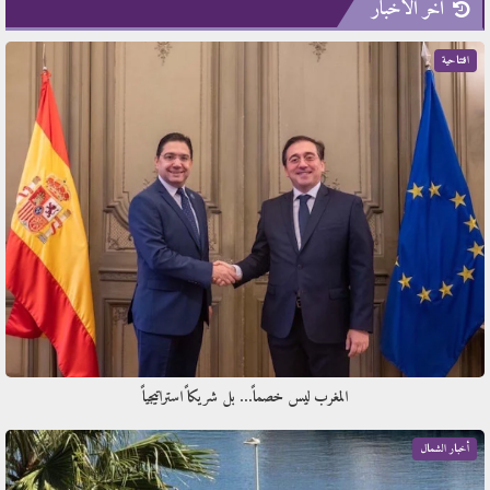
آخر الأخبار
افتتاحية
المغرب ليس خصماً… بل شريكاً استراتيجياً
أخبار الشمال