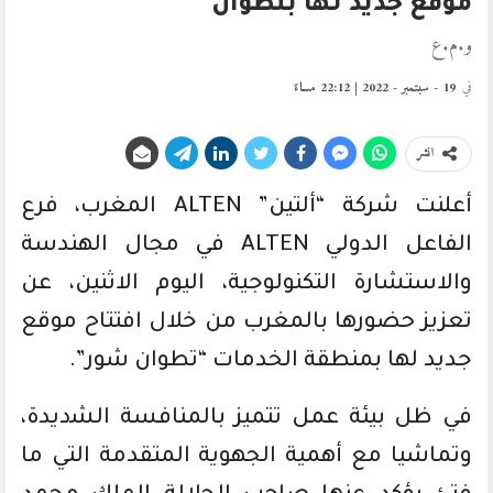
موقع جديد لها بتطوان
و.م.ع
في
19 - سبتمبر - 2022 | 22:12 مساءً
انشر
أعلنت شركة “ألتين” ALTEN المغرب، فرع
الفاعل الدولي ALTEN في مجال الهندسة
والاستشارة التكنولوجية، اليوم الاثنين، عن
تعزيز حضورها بالمغرب من خلال افتتاح موقع
جديد لها بمنطقة الخدمات “تطوان شور”.
في ظل ﺑﻴﺌﺔ ﻋﻤﻞ ﺗﺘﻤﻴﺰ بالمنافسة اﻟﺸديدة،
وتماشيا مع أهمية الجهوية المتقدمة التي ما