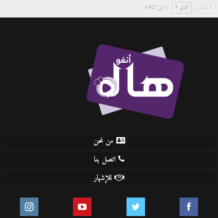
السابق
التالي
1 من 1٬427
من نحن
اتصل بنا
للإشهار