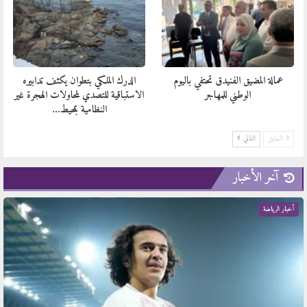
عمالة المضيق الفنيدق تحتفي باليوم
الدرك الملكي بتطوان يكثف تدابيره
الوطني للمهاجر
الاستباقية للتصدي لمحاولات الهجرة غير
النظامية بمحيط…
السابق
التالي
آخر الأخبار
أخبار الرياضة