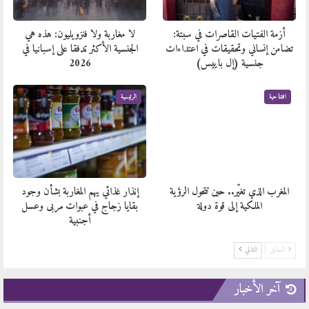
أزمة الفتيات القاصرات في سبتة:
لا مغاربة ولا فنزويليون: هذه هي
تضامن إنساني وتحقيقات في اعتداءات
الجنسية الأكثر تدفقا على إسبانيا في
جنسية (إل باييس)
2026
افتتاحية
الرئيسية
المغرب الذي تغيّر.. حين تتحول الرؤية
إنذار غذائي يهم المغاربة بشأن وجود
الملكية إلى قوة دولة
بقايا زجاج في عبوات مربى وعسل
أجنبية
السابق
التالي
آخر الأخبار