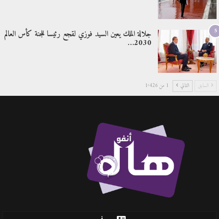
5
جلالة الملك يعين السيد فوزي لقجع رئيسا للجنة كأس العالم
2030…
السابق
التالي
1 من 1٬426