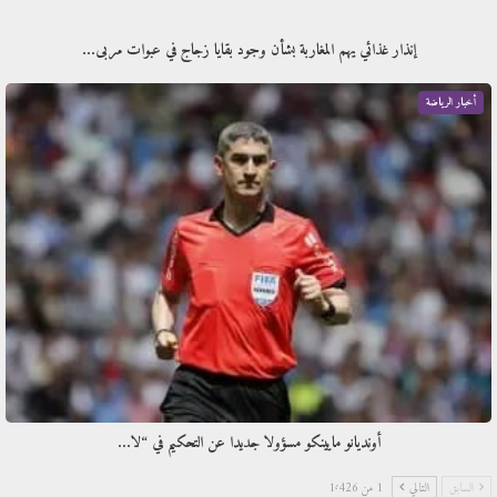
إنذار غذائي يهم المغاربة بشأن وجود بقايا زجاج في عبوات مربى…
أخبار الرياضة
أونديانو مايينكو مسؤولا جديدا عن التحكيم في “لا…
السابق
التالي
1 من 1٬426