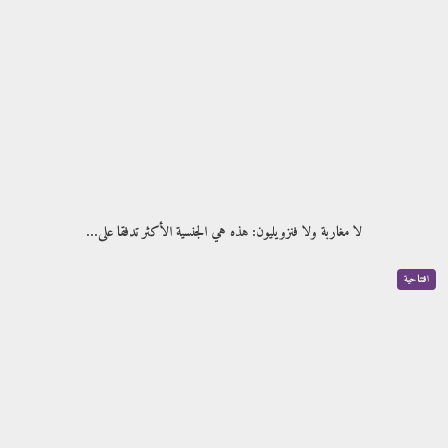
لا مغاربة ولا فنزويليون: هذه هي الجنسية الأكثر تدفقا على…
افتتاحية