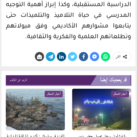
الدراسية المستقبلية، وكذا إبراز أهمية التوجيه
المدرسي في حياة التلاميذ والتلميذات حتى
يتابعوا مشوارهم الأكاديمي وفق ميولاتهم
وتطلعاتهم العلمية والفكرية والثقافية.
انشر
قد يعجبك ايضا
المزيد عن المؤلف
أخبار الشمال
أخبار الشمال
شفشاون ..هل تعمل بعض دور
الفنيدق وبليونش: تشديد المراقبة الميدانية