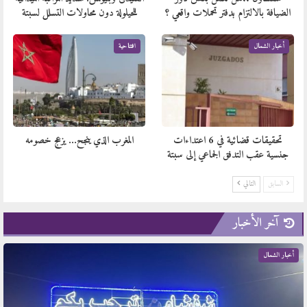
الضيافة بالالتزام بدفتر تحملات واقعي ؟
للحيلولة دون محاولات التسلل لسبتة
أخبار الشمال
افتتاحية
تحقيقات قضائية في 6 اعتداءات
المغرب الذي ينجح… يزعج خصومه
جنسية عقب التدفق الجماعي إلى سبتة
السابق
التالي
آخر الأخبار
أخبار الشمال