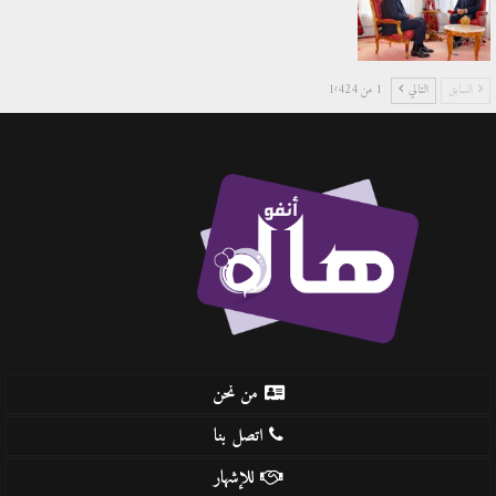
السابق
التالي
1 من 1٬424
من نحن
اتصل بنا
للإشهار