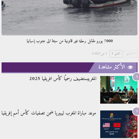
7000 يورو مقابل رحلة غير قانونية من سبتة الى جنوب إسبانيا
السابق
التالي
1 من 1٬425
الأكثر مشاهدة
1
المغربيستضيف رسميًا كأس افريقيا 2025
2
موعد مباراة المغرب ليبيريا ضمن تصفيات كأس أمم إفريقيا