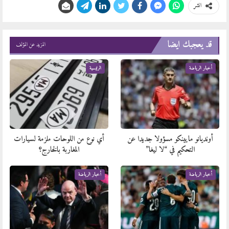
انشر
قد يعجبك ايضا
المزيد عن المؤلف
أخبار الرياضة
الرئيسية
أونديانو مايينكو مسؤولا جديدا عن
أي نوع من اللوحات ملزمة لسيارات
التحكيم في “لا ليغا”
المغاربة بالخارج؟
أخبار الرياضة
أخبار الرياضة