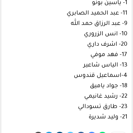
1- ياسين بونو
11- عبد الحميد الصابري
9- عبد الرزاق حمد الله
10- انس الزروري
20- اشرف داري
17- فهد موفي
13- الياس شاعير
4-اسماعيل قندوس
18- جواد ياميق
22- رشيد غانيمي
23- طارق تسودالي
21- وليد شديرة