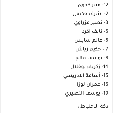
12- منير كجوي
2- اشرف حكيمي
3- نصير مزراوي
5- نايف اكرد
6- غانم سايس
7 – حكيم زياش
8- يوسف مالح
14- زكرياء بوخلال
15- أسامة الادريسي
16- عمران لوزا
19- يوسف النصيري
دكة الاحتياط :