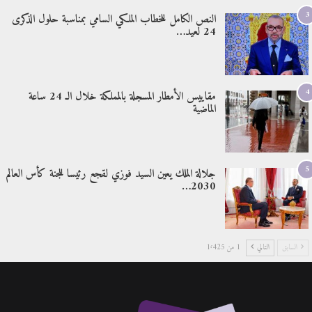
3
النص الكامل للخطاب الملكي السامي بمناسبة حلول الذكرى
24 لعيد…
4
مقاييس الأمطار المسجلة بالمملكة خلال الـ 24 ساعة
الماضية
5
جلالة الملك يعين السيد فوزي لقجع رئيسا للجنة كأس العالم
2030…
السابق
التالي
1 من 1٬425