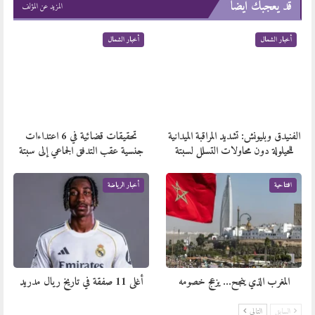
قد يعجبك ايضا
المزيد عن المؤلف
أخبار الشمال
أخبار الشمال
الفنيدق وبليونش: تشديد المراقبة الميدانية
تحقيقات قضائية في 6 اعتداءات
للحيلولة دون محاولات التسلل لسبتة
جنسية عقب التدفق الجماعي إلى سبتة
افتتاحية
أخبار الرياضة
المغرب الذي ينجح… يزعج خصومه
أغلى 11 صفقة في تاريخ ريال مدريد
السابق
التالي