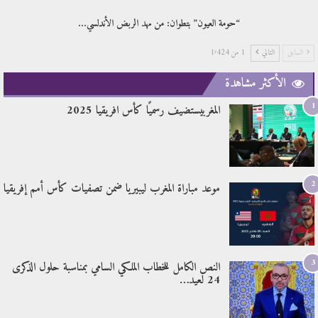
“حومة العيون” بتطوان: من مهد الربض الأندلسي…
السابق
التالي
1 من 1٬424
الأكثر مشاهدة
1
المغربيستضيف رسميًا كأس افريقيا 2025
2
موعد مباراة المغرب ليبيريا ضمن تصفيات كأس أمم إفريقيا
3
النص الكامل للخطاب الملكي السامي بمناسبة حلول الذكرى
24 لعيد…