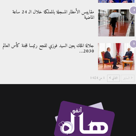
4
مقاييس الأمطار المسجلة بالمملكة خلال الـ 24 ساعة
الماضية
5
جلالة الملك يعين السيد فوزي لقجع رئيسا للجنة كأس العالم
2030…
السابق
التالي
1 من 1٬424