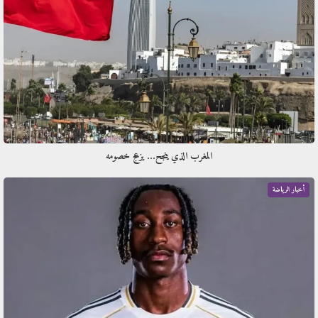
المغرب الذي ينجح… يزعج خصومه
أخبار الرياضة