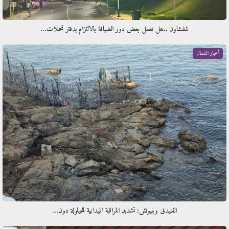
شفشاون ..هل تعمل بعض دور الضيافة بالالتزام بدفتر تحملات…
أخبار الشمال
الفنيدق وبليونش: تشديد المراقبة الميدانية للحيلولة دون…