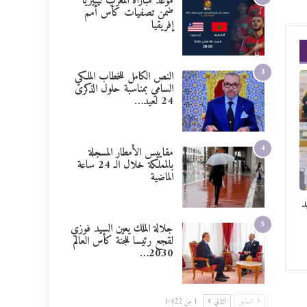
موعد مباراة المغرب ليبيريا
ضمن تصفيات كأس أمم
إفريقيا
3
النص الكامل للخطاب الملكي
السامي بمناسبة حلول الذكرى
24 لعيد…
4
مقاييس الأمطار المسجلة
بالمملكة خلال الـ 24 ساعة
الماضية
د
5
جلالة الملك يعين السيد فوزي
لقجع رئيسا للجنة كأس العالم
2030…
السابق
التالي
1 من 1٬422