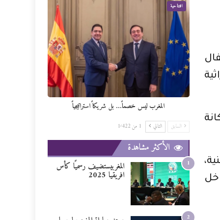
افتتاحية
فال
ثية
المغرب ليس خصماً… بل شريكاً استراتيجياً
انة
السابق
التالي
1 من 1٬422
الأكثر مشاهدة
 فنية،
1
المغربيستضيف رسميًا كأس
افريقيا 2025
اخل
2