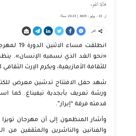
هالة انفو.
في
22 - يوليو - 2025 | 22:23 مساءً
انشر
انطلقت مسا
«نحو الغد الذي نسميه الإنسان». ين
للثقافة الأمازيغية، ويكرم الإرث الثقافي 
شهد حفل الافتتاح تدشين معرض للكتاب،
ورشة تعريف بأبجدية تيفيناغ. كما اس
قدمته فرقة “إبراز”.
وأشار المنظمون إلى أن مهرجان تويزا 
والفنانين والناشرين والمثقفين من ا