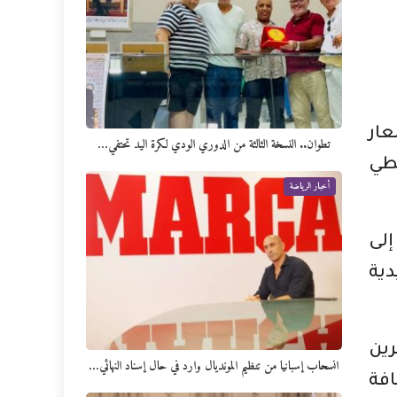
شعار
تطوان.. النسخة الثالثة من الدوري الودي لكرة اليد تحتفي…
طي
أخبار الرياضة
إلى
دية
رين
انسحاب إسبانيا من تنظيم المونديال وارد في حال إسناد النهائي…
افة