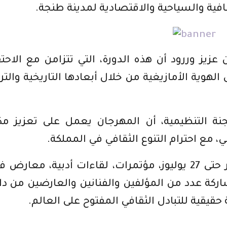
افية والسياحية والاقتصادية لمدينة طنجة.
يز وررود أن هذه الدورة، التي تتزامن مع الاحت
وية الأمازيغية من خلال أبعادها التاريخية والترا
نة التنظيمية، أن المهرجان يعمل على تعزيز مك
، مع احترام التنوع الثقافي في المملكة.
ويشمل برنامج هذه الدورة، التي تستمر حتى 27 يوليوز، مؤتمرات، لقاءات أدبية، معارض
ركة عدد من المؤلفين والفنانين والعارضين من د
يقية للتبادل الثقافي المفتوح على العالم.