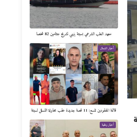
معهد الطب الشرعي بسبتة ينهي تشريح جثامين 82 شخصا
أخبار الشمال
قائمة المفقودين تتسع: 11 قصة جديدة عقب محاولة التسلل لسبتة
أخبار وطنية