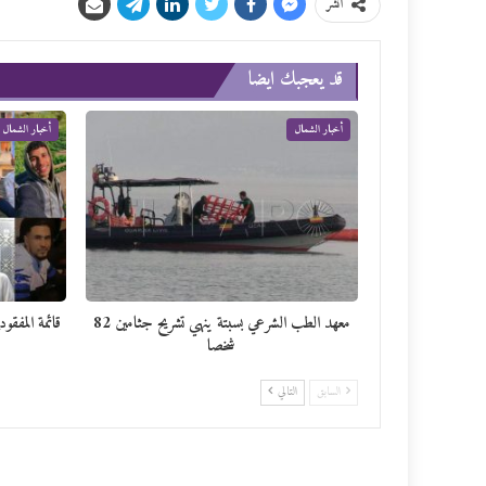
انشر
قد يعجبك ايضا
أخبار الشمال
أخبار الشمال
معهد الطب الشرعي بسبتة ينهي تشريح جثامين 82
شخصا
السابق
التالي