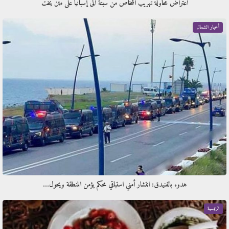
اعتراض محاولة تهريب أشخاص من سبتة الى إسبانيا على متن يخت
أخبار الشمال
هدوء بالفنيدق: انتشار أمني استباقي محكم يؤمن المنطقة ويحول…
الرئيسية