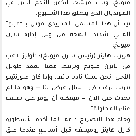
ميونخ، وبات مرشحا ليكون النجم الأبرز في
المونديال الذي ينطلق هذا الأسبوع.
بيد أن هذا المسعى المدريدي قوبل بـ “فيتو”
ألماني شديد اللهجة من قِبل إدارة بايرن
ميونخ:
هربرت هاينر (رئيس بايرن ميونخ): “أوليز لاعب
في بايرن ميونخ ويرتبط معنا بعقد طويل
الأجل. نحن لسنا ناديا بائعا، وإذا كان فلورنتينو
بيريث يرغب في إرسال عرض لنا — وهو ما لم
يحدث حتى الآن — فيمكنه أن يوفر على نفسه
عناء المحاولة”.
وجاء هذا التصريح داعما لما أكده الأسطورة
كارل هاينز رومينيغه قبل أسابيع عندما علق