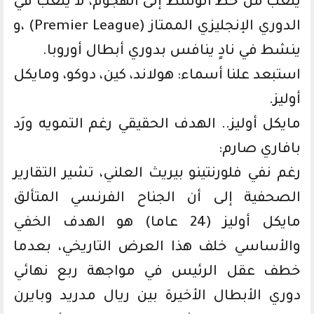
يلعب من خط الوسط إلى الهجوم، لا يلعب في
الدوري الإنجليزي الممتاز (Premier League) ،و
ينشط في نادٍ ينافس بدوري أبطال أوروبا.
استبعد علنا أسماء: هولاند، كين، دوكو، ومايكل
أوليز.
مايكل أوليز.. الهدف الحقيقي رغم التمويه ورَد
بافاري صارم:
رغم نفي فلورنتينو بيريث العلني، تشير التقارير
الصحفية إلى أن الجناح الفرنسي المتألق
مايكل أوليز (24 عاما) هو الهدف الخفي
والأساسي خلف هذا العرض التاريخي، بعدما
خطف عقل الرئيس في مواجهة ربع نهائي
دوري الأبطال الأخيرة بين ريال مدريد وبايرن