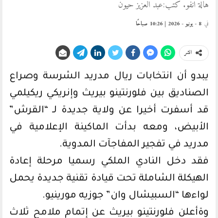
هالة انفو. كتب:عبد العزيز حيون
في
8 - يونيو - 2026 | 10:26 صباحًا
انشر
يبدو أن انتخابات ريال مدريد الشرسة وصراع
الصناديق بين فلورنتينو بيريث وإنريكي ريكيلمي
قد أسفرت أخيرا عن ولاية جديدة لـ “القرش”
الأبيض، ومعه بدأت الماكينة الإعلامية في
مدريد في تفجير المفاجآت المدوية.
فقد دخل النادي الملكي رسميا مرحلة إعادة
الهيكلة الشاملة تحت قيادة تقنية جديدة يحمل
لواءها “السبيشال وان” جوزيه مورينيو.
وةأعلن فلورنتينو بيريث عن إتمام ملامح ثلاث