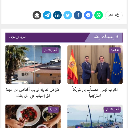
انشر
قد يعجبك ايضا
المزيد عن المؤلف
افتتاحية
أخبار الشمال
المغرب ليس خصماً… بل شريكاً
اعتراض محاولة تهريب أشخاص من سبتة
استراتيجياً
الى إسبانيا على متن يخت
أخبار الشمال
الرئيسية