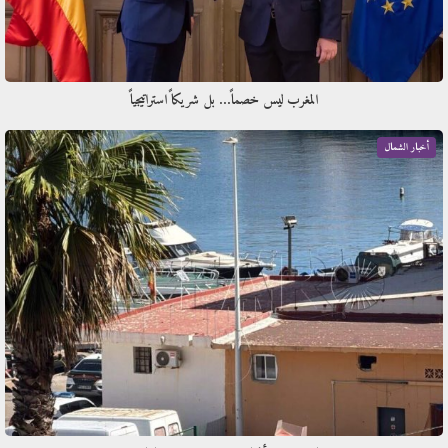
المغرب ليس خصماً… بل شريكاً استراتيجياً
أخبار الشمال