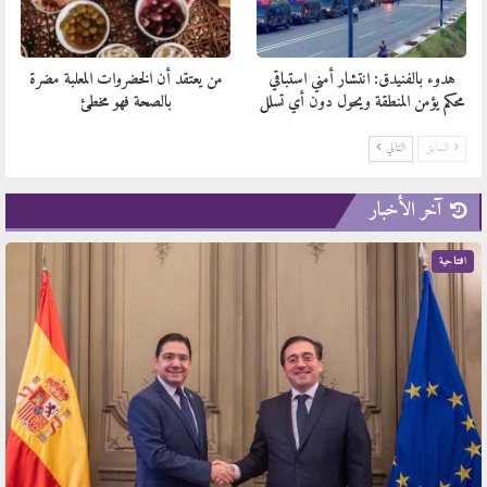
هدوء بالفنيدق: انتشار أمني استباقي
من يعتقد أن الخضروات المعلبة مضرة
محكم يؤمن المنطقة ويحول دون أي تسلل
بالصحة فهو مخطئ
السابق
التالي
آخر الأخبار
افتتاحية