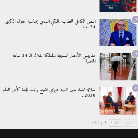
3
النص الكامل للخطاب الملكي السامي بمناسبة حلول الذكرى
24 لعيد…
4
مقاييس الأمطار المسجلة بالمملكة خلال الـ 24 ساعة
الماضية
5
جلالة الملك يعين السيد فوزي لقجع رئيسا للجنة كأس العالم
2030…
السابق
التالي
1 من 1٬421