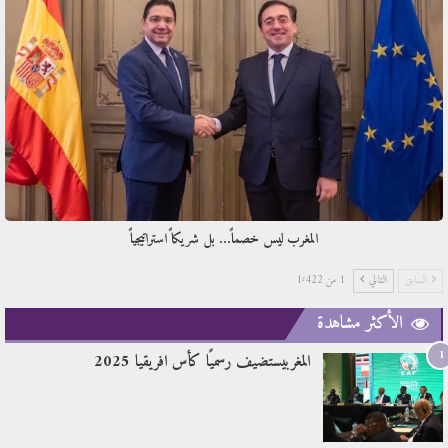
المغرب ليس خصماً… بل شريكاً استراتيجياً
السابق
التالي
1 من 1٬422
الأكثر مشاهدة
1
المغربيستضيف رسميًا كأس افريقيا 2025