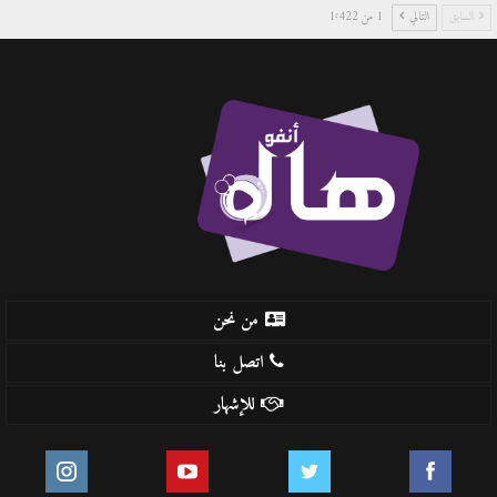
السابق
التالي
1 من 1٬422
من نحن
اتصل بنا
للإشهار