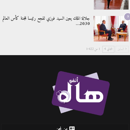
5
جلالة الملك يعين السيد فوزي لقجع رئيسا للجنة كأس العالم
2030…
السابق
التالي
1 من 1٬422
من نحن