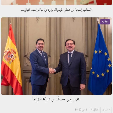
انسحاب إسبانيا من تنظيم المونديال وارد في حال إسناد النهائي…
افتتاحية
المغرب ليس خصماً… بل شريكاً استراتيجياً
السابق
التالي
1 من 1٬422