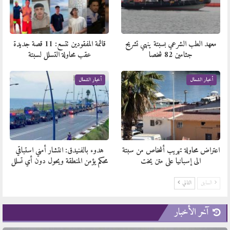
معهد الطب الشرعي بسبتة ينهي تشريح
قائمة المفقودين تتسع: 11 قصة جديدة
جثامين 82 شخصا
عقب محاولة التسلل لسبتة
أخبار الشمال
أخبار الشمال
اعتراض محاولة تهريب أشخاص من سبتة
هدوء بالفنيدق: انتشار أمني استباقي
الى إسبانيا على متن يخت
محكم يؤمن المنطقة ويحول دون أي تسلل
السابق
التالي
آخر الأخبار