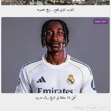
المغرب الذي ينجح… يزعج خصومه
أخبار الرياضة
أغلى 11 صفقة في تاريخ ريال مدريد
السابق
التالي
1 من 1٬424