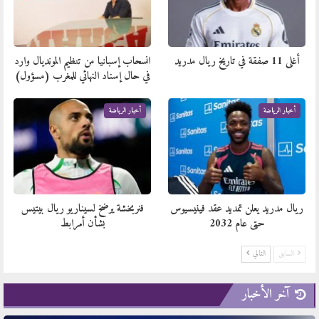
أغلى 11 صفقة في تاريخ ريال مدريد
انسحاب إسبانيا من تنظيم المونديال وارد
في حال إسناد النهائي للمغرب (مسؤول)
أخبار الرياضة
أخبار الرياضة
ريال مدريد يعلن تمديد عقد فينيسيوس
فنربخشة يرضخ لسيناريو ريال بيتيس
حتى عام 2032
بشأن أمرابط
السابق
التالي
آخر الأخبار