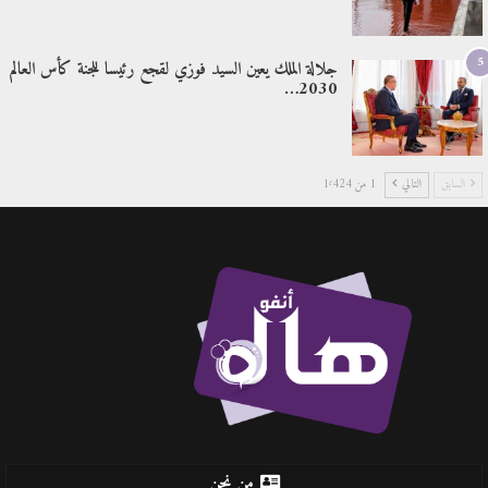
5
جلالة الملك يعين السيد فوزي لقجع رئيسا للجنة كأس العالم
2030…
السابق
التالي
1 من 1٬424
من نحن