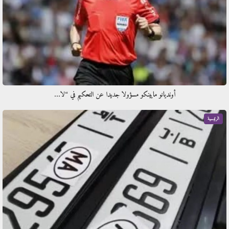
أونديانو مايينكو مسؤولا جديدا عن التحكيم في “لا…
الرئيسية