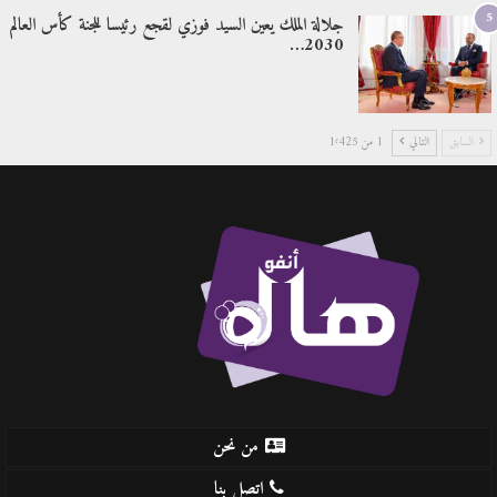
5
جلالة الملك يعين السيد فوزي لقجع رئيسا للجنة كأس العالم
2030…
السابق
التالي
1 من 1٬425
من نحن
اتصل بنا