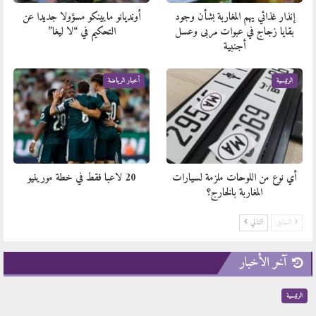
إنذار غذائي يهم المغاربة بشأن وجود
أونديانو مايينكو مسؤولا جديدا عن
بقايا زجاج في عبوات مربى وعسل
التحكيم في “لا ليغا”
أجنبية
الرئيسية
أخبار الرياضة
أي نوع من اللوحات ملزمة لسيارات
20 لاعبا فقط في خطة مورينيو
المغاربة بالخارج؟
السابق
التالي
آخر الأخبار
الرئيسية