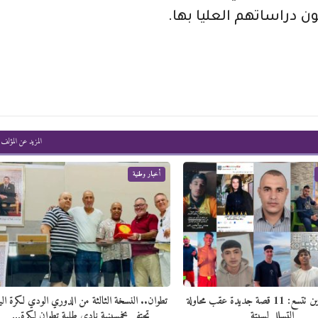
ن دراساتهم العليا بها.
المزيد عن المؤلف
أخبار وطنية
قائمة المفقودين تتسع: 11 قصة جديدة عقب محاولة
تطوان.. النسخة الثالثة من الدوري الودي لكرة الي
التسلل لسبتة
تحتفي بخمسينية نادي طلبة تطوان لكرة…