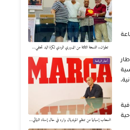
اعة
تطوان.. النسخة الثالثة من الدوري الودي لكرة اليد تحتفي…
طار
أخبار الرياضة
سية
ية،
فية
حية
انسحاب إسبانيا من تنظيم المونديال وارد في حال إسناد النهائي…