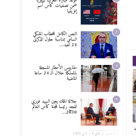
موعد مباراة المغرب ليبيريا
ضمن تصفيات كأس أمم
إفريقيا
3
النص الكامل للخطاب الملكي
السامي بمناسبة حلول الذكرى
24 لعيد…
4
مقاييس الأمطار المسجلة
بالمملكة خلال الـ 24 ساعة
الماضية
5
جلالة الملك يعين السيد فوزي
لقجع رئيسا للجنة كأس العالم
2030…
د
السابق
التالي
1 من 1٬422