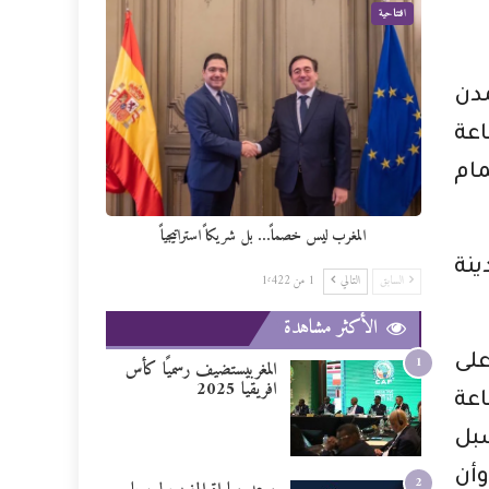
افتتاحية
مدن
اعة
مام
المغرب ليس خصماً… بل شريكاً استراتيجياً
ينة
السابق
التالي
1 من 1٬422
الأكثر مشاهدة
على
1
المغربيستضيف رسميًا كأس
افريقيا 2025
اعة
سبل
وأن
2