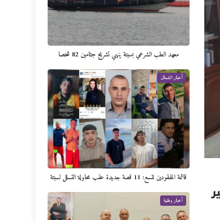
معهد الطب الشرعي بسبتة ينهي تشريح جثامين 82 شخصا
أخبار الشمال
قائمة المفقودين تتسع: 11 قصة جديدة عقب محاولة التسلل لسبتة
ر
أخبار وطنية