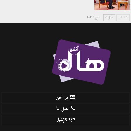
السابق
التالي
1 من 1٬420
من نحن
اتصل بنا
للإشهار