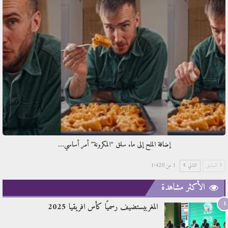
إضافة الملح إلى ماء سلق “المكرونة” أمر أساسي…
السابق
التالي
1 من 1٬420
الأكثر مشاهدة
1
المغربيستضيف رسميًا كأس افريقيا 2025