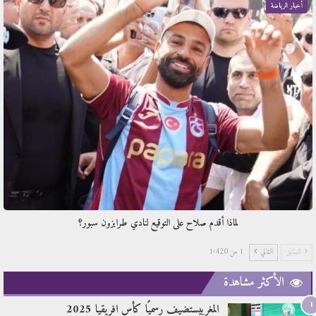
أخبار الرياضة
لماذا أقدم صلاح على التوقيع لنادي طرابزون سبور؟
السابق
التالي
1 من 1٬420
الأكثر مشاهدة
1
المغربيستضيف رسميًا كأس افريقيا 2025