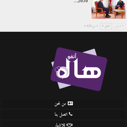
2030…
السابق
التالي
1 من 1٬420
من نحن
اتصل بنا
للإشهار