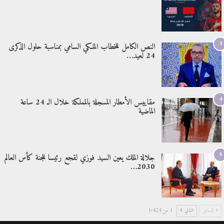
3
النص الكامل للخطاب الملكي السامي بمناسبة حلول الذكرى
24 لعيد…
4
مقاييس الأمطار المسجلة بالمملكة خلال الـ 24 ساعة
الماضية
5
جلالة الملك يعين السيد فوزي لقجع رئيسا للجنة كأس العالم
2030…
السابق
التالي
1 من 1٬424