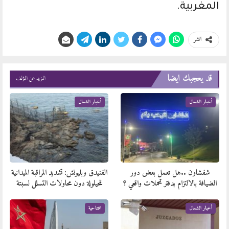
المغربية.
انشر
قد يعجبك ايضا
المزيد عن المؤلف
أخبار الشمال
أخبار الشمال
شفشاون ..هل تعمل بعض دور
الفنيدق وبليونش: تشديد المراقبة الميدانية
الضيافة بالالتزام بدفتر تحملات واقعي ؟
للحيلولة دون محاولات التسلل لسبتة
أخبار الشمال
افتتاحية