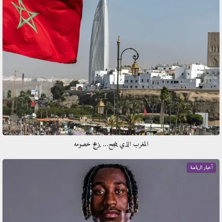
المغرب الذي ينجح… يزعج خصومه
أخبار الرياضة