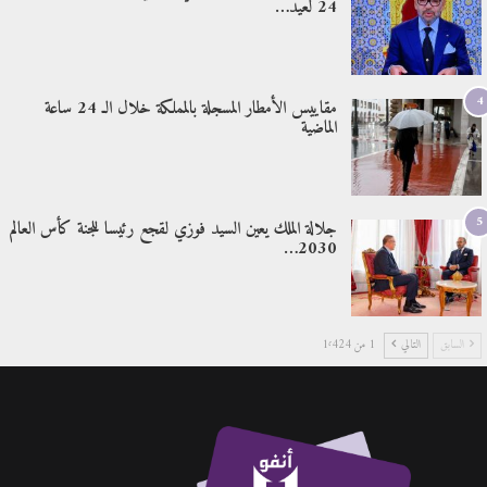
24 لعيد…
4
مقاييس الأمطار المسجلة بالمملكة خلال الـ 24 ساعة
الماضية
5
جلالة الملك يعين السيد فوزي لقجع رئيسا للجنة كأس العالم
2030…
السابق
التالي
1 من 1٬424