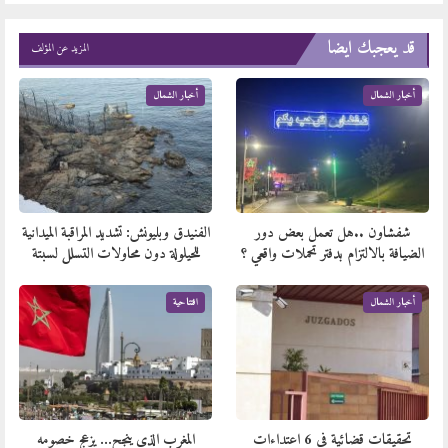
قد يعجبك ايضا
المزيد عن المؤلف
أخبار الشمال
أخبار الشمال
شفشاون ..هل تعمل بعض دور
الفنيدق وبليونش: تشديد المراقبة الميدانية
الضيافة بالالتزام بدفتر تحملات واقعي ؟
للحيلولة دون محاولات التسلل لسبتة
أخبار الشمال
افتتاحية
تحقيقات قضائية في 6 اعتداءات
المغرب الذي ينجح… يزعج خصومه