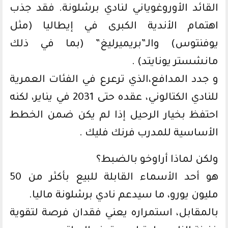
القائد الأوروغوياني لنادي برشلونة. فقد جذب
اهتمام الأندية الكبرى في إيطاليا (مثل
يوفنتوس) والـ”بريميرليغ” (بما في ذلك
مانشستر يونايتد) .
و جدد المدافع،الذي ترعرع في الفئات العمرية
للنادي الكتالوني، عقده حتى 2031 في يناير، لكنه
احتفظ بخيار الرحيل إذا لم يكن ضمن الخطط
الأساسية للمدرب فرنك فليك .
ولكن لماذا أراوخو بالضبط؟
هو أحد الأسماء القابلة للبيع بأكثر من 50
مليون يورو، ما سيدعم نادي برشلونة ماليا.
بالمقابل، استمراره يعني فقدان فرصة لتقوية