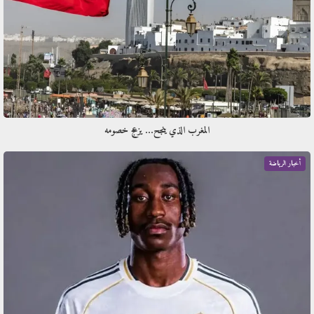
المغرب الذي ينجح… يزعج خصومه
أخبار الرياضة