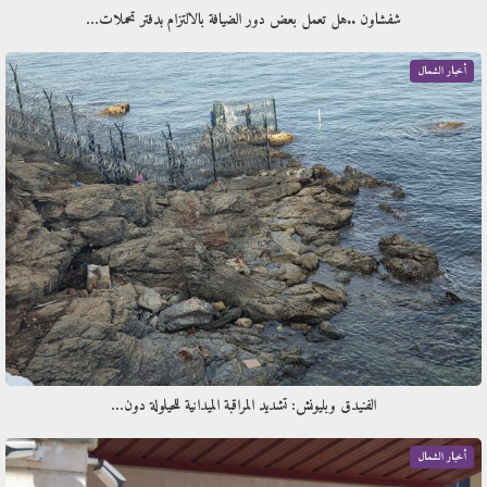
شفشاون ..هل تعمل بعض دور الضيافة بالالتزام بدفتر تحملات…
أخبار الشمال
الفنيدق وبليونش: تشديد المراقبة الميدانية للحيلولة دون…
أخبار الشمال