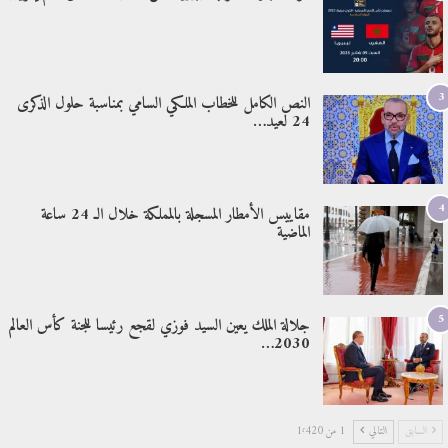
3
النص الكامل للخطاب الملكي السامي بمناسبة حلول الذكرى
24 لعيد…
4
مقاييس الأمطار المسجلة بالمملكة خلال الـ 24 ساعة
الماضية
5
جلالة الملك يعين السيد فوزي لقجع رئيسا للجنة كأس العالم
2030…
السابق
التالي
1 من 1٬420