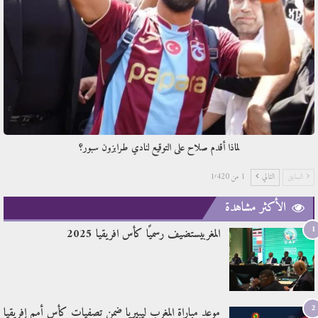
لماذا أقدم صلاح على التوقيع لنادي طرابزون سبور؟
السابق
التالي
1 من 1٬420
الأكثر مشاهدة
1
المغربيستضيف رسميًا كأس افريقيا 2025
2
موعد مباراة المغرب ليبيريا ضمن تصفيات كأس أمم إفريقيا