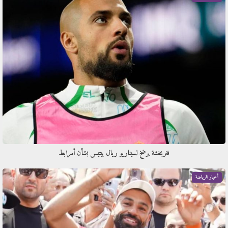
فنربخشة يرضخ لسيناريو ريال بيتيس بشأن أمرابط
أخبار الرياضة