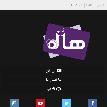
السابق
التالي
1 من 1٬425
من نحن
اتصل بنا
للإشهار