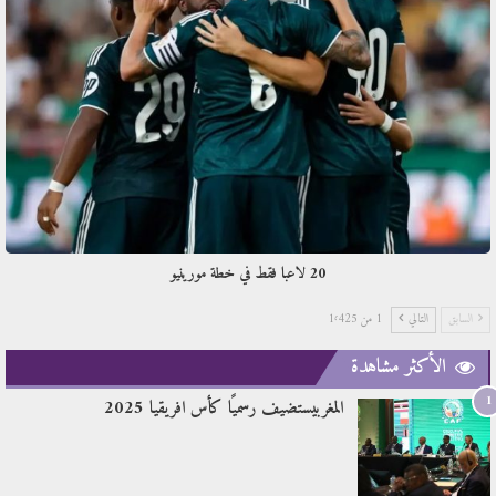
20 لاعبا فقط في خطة مورينيو
السابق
التالي
1 من 1٬425
الأكثر مشاهدة
1
المغربيستضيف رسميًا كأس افريقيا 2025