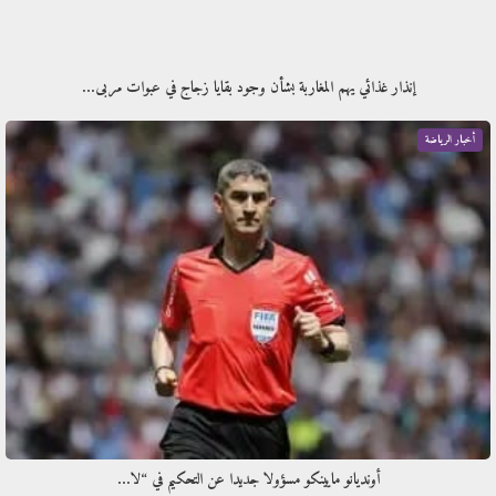
إنذار غذائي يهم المغاربة بشأن وجود بقايا زجاج في عبوات مربى…
أخبار الرياضة
أونديانو مايينكو مسؤولا جديدا عن التحكيم في “لا…