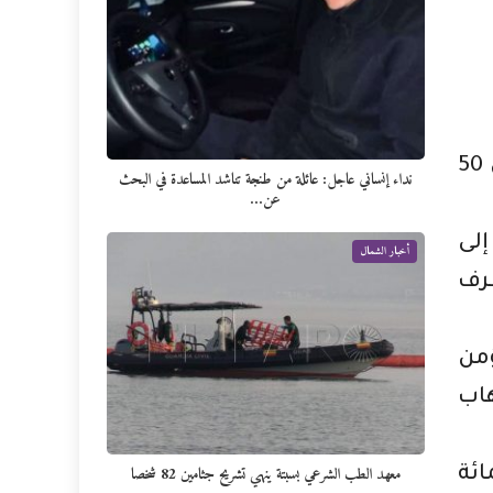
وصل عدد المهاجرين المغاربة الذين دخلوا المغرب عبر ميناء الجزيرة الخضراء إلى أكثر من 50
نداء إنساني عاجل: عائلة من طنجة تناشد المساعدة في البحث
عن…
مسافر إنقلوا إلى
أخبار الشمال
ظرف
تي تؤمن
ذت 414 رحلة بين ذهاب
معهد الطب الشرعي بسبتة ينهي تشريح جثامين 82 شخصا
يفة يؤمنان أكثر من 76 في المائة