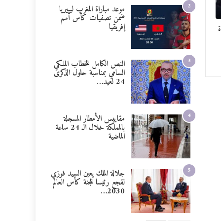
2
موعد مباراة المغرب ليبيريا
ضمن تصفيات كأس أمم
إفريقيا
ة
3
النص الكامل للخطاب الملكي
السامي بمناسبة حلول الذكرى
24 لعيد…
4
مقاييس الأمطار المسجلة
بالمملكة خلال الـ 24 ساعة
الماضية
5
جلالة الملك يعين السيد فوزي
لقجع رئيسا للجنة كأس العالم
2030…