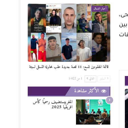
أخبار الشمال
حى،
بين
قات
قائمة المفقودين تتسع: 11 قصة جديدة عقب محاولة التسلل لسبتة
السابق
التالي
1 من 1٬422
الأكثر مشاهدة
1
المغربيستضيف رسميًا كأس
افريقيا 2025