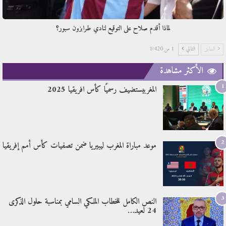
لماذا أقدم صلاح على التوقيع لنادي طرابزون سبور؟
السابق
التالي
1 من 1٬420
الأكثر مشاهدة
1
المغربيستضيف رسميًا كأس افريقيا 2025
2
موعد مباراة المغرب ليبيريا ضمن تصفيات كأس أمم إفريقيا
3
النص الكامل للخطاب الملكي السامي بمناسبة حلول الذكرى
24 لعيد…