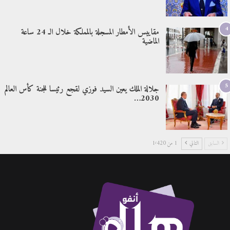
4
مقاييس الأمطار المسجلة بالمملكة خلال الـ 24 ساعة
الماضية
5
جلالة الملك يعين السيد فوزي لقجع رئيسا للجنة كأس العالم
2030…
السابق
التالي
1 من 1٬420