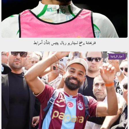
فنربخشة يرضخ لسيناريو ريال بيتيس بشأن أمرابط
أخبار الرياضة