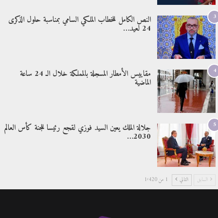
3
النص الكامل للخطاب الملكي السامي بمناسبة حلول الذكرى
24 لعيد…
4
مقاييس الأمطار المسجلة بالمملكة خلال الـ 24 ساعة
الماضية
5
جلالة الملك يعين السيد فوزي لقجع رئيسا للجنة كأس العالم
2030…
السابق
التالي
1 من 1٬420