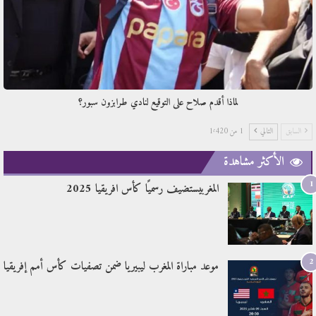
لماذا أقدم صلاح على التوقيع لنادي طرابزون سبور؟
السابق
التالي
1 من 1٬420
الأكثر مشاهدة
1
المغربيستضيف رسميًا كأس افريقيا 2025
2
موعد مباراة المغرب ليبيريا ضمن تصفيات كأس أمم إفريقيا