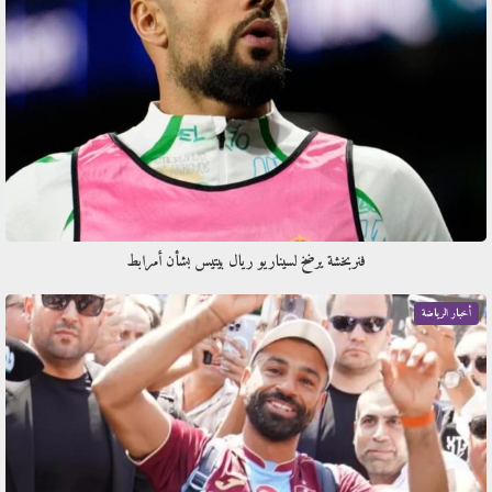
فنربخشة يرضخ لسيناريو ريال بيتيس بشأن أمرابط
أخبار الرياضة