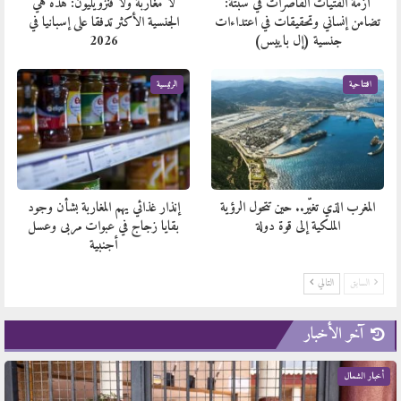
أزمة الفتيات القاصرات في سبتة:
لا مغاربة ولا فنزويليون: هذه هي
تضامن إنساني وتحقيقات في اعتداءات
الجنسية الأكثر تدفقا على إسبانيا في
جنسية (إل باييس)
2026
افتتاحية
الرئيسية
المغرب الذي تغيّر.. حين تتحول الرؤية
إنذار غذائي يهم المغاربة بشأن وجود
الملكية إلى قوة دولة
بقايا زجاج في عبوات مربى وعسل
أجنبية
السابق
التالي
آخر الأخبار
أخبار الشمال