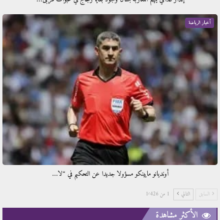
أخبار الرياضة
أونديانو مايينكو مسؤولا جديدا عن التحكيم في “لا…
السابق
التالي
1 من 1٬426
الأكثر مشاهدة