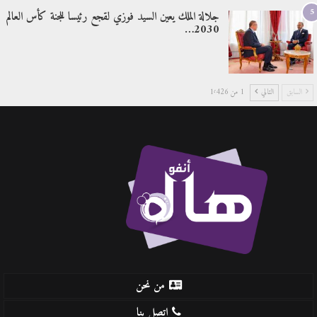
5
جلالة الملك يعين السيد فوزي لقجع رئيسا للجنة كأس العالم
2030…
السابق
التالي
1 من 1٬426
من نحن
اتصل بنا