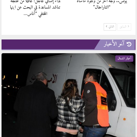
يونس.. وجه آخر من وجوه مأساة
نداء إنساني عاجل: عائلة من طنجة
“التاراخال”
تناشد المساعدة في البحث عن ابنها
المختفي “أناس…
السابق
التالي
آخر الأخبار
أخبار الشمال