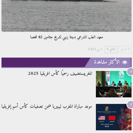
معهد الطب الشرعي بسبتة ينهي تشريح جثامين 82 شخصا
السابق
التالي
1 من 1٬423
الأكثر مشاهدة
1
المغربيستضيف رسميًا كأس افريقيا 2025
2
موعد مباراة المغرب ليبيريا ضمن تصفيات كأس أمم إفريقيا