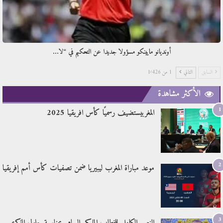
أونديانو مايينكو مسؤولا جديدا عن التحكيم في “لا…
السابق
التالي
1 من 1٬426
الأكثر مشاهدة
1
المغربيستضيف رسميًا كأس افريقيا 2025
2
موعد مباراة المغرب ليبيريا ضمن تصفيات كأس أمم إفريقيا
3