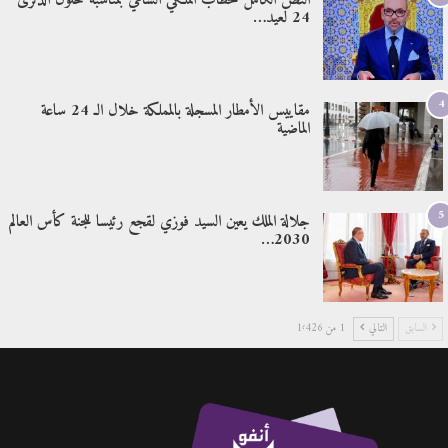
النص الكامل للخطاب الملكي السامي بمناسبة حلول الذكرى
24 لعيد…
4
مقاييس الأمطار المسجلة بالمملكة خلال الـ 24 ساعة
الماضية
5
جلالة الملك يعين السيد فوزي لقجع رئيسا للجنة كأس العالم
2030…
السابق
التالي
1 من 1٬426