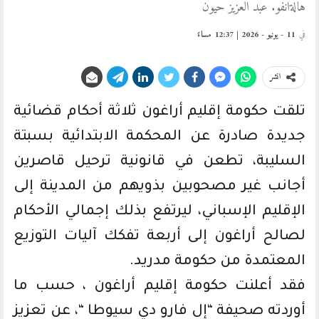
هالةانفو. عبد العزيز حيون
في
11 - يونيو - 2026 | 12:37 مساءً
انشر
تلقت حكومة إقليم أراغون ثلاثة أحكام قضائية
جديدة صادرة عن المحكمة الابتدائية بسبتة
السليبة، تطعن في قانونية ترحيل قاصرين
أجانب غير مصحوبين بذويهم من المدينة إلى
الإقليم الإسباني، ليرتفع بذلك إجمالي الأحكام
لصالح أراغون إلى أربعة تفكك آليات التوزيع
المعتمدة من حكومة مدريد.
فقد أعلنت حكومة إقليم أراغون ، حسب ما
أوردته صحيفة “إل فارو دي سيوطا “، عن تعزيز