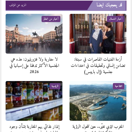
قد يعجبك ايضا
المزيد عن المؤلف
أخبار الشمال
أخبار من العالم
أزمة الفتيات القاصرات في سبتة:
لا مغاربة ولا فنزويليون: هذه هي
تضامن إنساني وتحقيقات في اعتداءات
الجنسية الأكثر تدفقا على إسبانيا في
جنسية (إل باييس)
2026
افتتاحية
الرئيسية
المغرب الذي تغيّر.. حين تتحول الرؤية
إنذار غذائي يهم المغاربة بشأن وجود