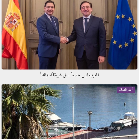
المغرب ليس خصماً… بل شريكاً استراتيجياً
أخبار الشمال