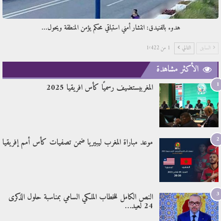
هدوء بالفنيدق: انتشار أمني استباقي محكم يؤمن المنطقة ويحول…
السابق
التالي
1 من 1٬422
الأكثر مشاهدة
1
المغربيستضيف رسميًا كأس افريقيا 2025
2
موعد مباراة المغرب ليبيريا ضمن تصفيات كأس أمم إفريقيا
3
النص الكامل للخطاب الملكي السامي بمناسبة حلول الذكرى
24 لعيد…