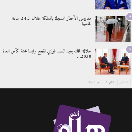
4
مقاييس الأمطار المسجلة بالمملكة خلال الـ 24 ساعة
الماضية
5
جلالة الملك يعين السيد فوزي لقجع رئيسا للجنة كأس العالم
2030…
السابق
التالي
1 من 1٬422