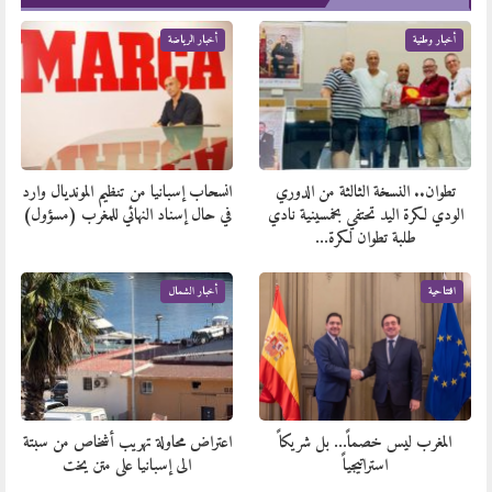
أخبار وطنية
أخبار الرياضة
تطوان.. النسخة الثالثة من الدوري
انسحاب إسبانيا من تنظيم المونديال وارد
الودي لكرة اليد تحتفي بخمسينية نادي
في حال إسناد النهائي للمغرب (مسؤول)
طلبة تطوان لكرة…
افتتاحية
أخبار الشمال
المغرب ليس خصماً… بل شريكاً
اعتراض محاولة تهريب أشخاص من سبتة
استراتيجياً
الى إسبانيا على متن يخت