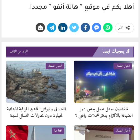
أهلا بكم في موقع ” هالة أنفو ” مجددا.
انشر
قد يعجبك ايضا
المزيد عن المؤلف
أخبار الشمال
أخبار الشمال
شفشاون ..هل تعمل بعض دور
الفنيدق وبليونش: تشديد المراقبة الميدانية
الضيافة بالالتزام بدفتر تحملات واقعي ؟
للحيلولة دون محاولات التسلل لسبتة
أخبار الشمال
افتتاحية