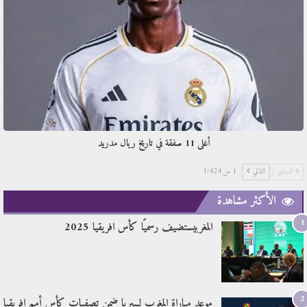
أغلى 11 صفقة في تاريخ ريال مدريد
السابق
التالي
1 من 1٬424
الأكثر مشاهدة
1
المغربيستضيف رسميًا كأس افريقيا 2025
2
موعد مباراة المغرب ليبيريا ضمن تصفيات كأس أمم إفريقيا