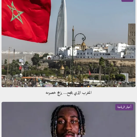
المغرب الذي ينجح… يزعج خصومه
أخبار الرياضة