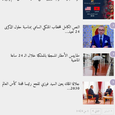
3
النص الكامل للخطاب الملكي السامي بمناسبة حلول الذكرى
24 لعيد…
4
مقاييس الأمطار المسجلة بالمملكة خلال الـ 24 ساعة
الماضية
5
جلالة الملك يعين السيد فوزي لقجع رئيسا للجنة كأس العالم
2030…
السابق
التالي
1 من 1٬424