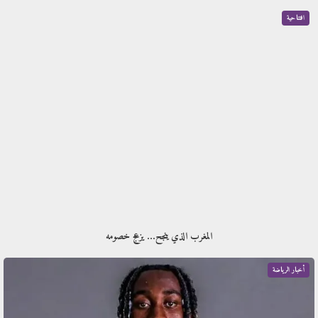
افتتاحية
المغرب الذي ينجح… يزعج خصومه
أخبار الرياضة