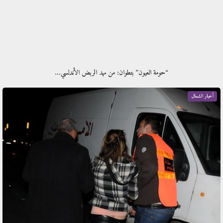
“حومة العيون” بتطوان: من مهد الربض الأندلسي…
أخبار الشمال