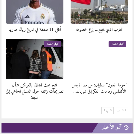
المغرب الذي ينجح… يزعج خصومه
أغلى 11 صفقة في تاريخ ريال مدريد
أخبار الشمال
أخبار الشمال
“حومة العيون” بتطوان: من مهد الربض
فتح بحث قضائي بالعرائش بشأن
الأندلسي وقامات الفكر إلى شريان…
تصريحات زائفة حول التسلل الجماعي إلى
سبتة
السابق
التالي
آخر الأخبار