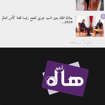
5
جلالة الملك يعين السيد فوزي لقجع رئيسا للجنة كأس العالم
2030…
السابق
التالي
1 من 1٬423