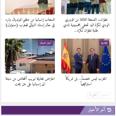
تطوان.. النسخة الثالثة من الدوري
انسحاب إسبانيا من تنظيم المونديال وارد
الودي لكرة اليد تحتفي بخمسينية نادي
في حال إسناد النهائي للمغرب (مسؤول)
طلبة تطوان لكرة…
افتتاحية
أخبار الشمال
المغرب ليس خصماً… بل شريكاً
اعتراض محاولة تهريب أشخاص من سبتة
استراتيجياً
الى إسبانيا على متن يخت
السابق
التالي
آخر الأخبار