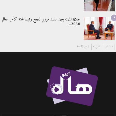
5
جلالة الملك يعين السيد فوزي لقجع رئيسا للجنة كأس العالم
2030…
السابق
التالي
1 من 1٬422