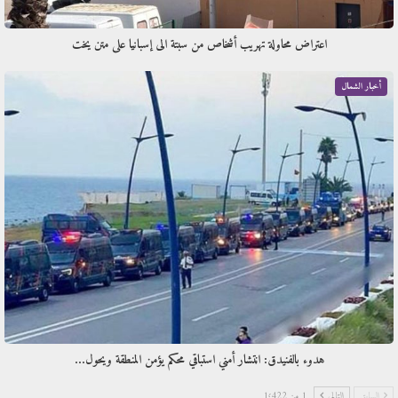
اعتراض محاولة تهريب أشخاص من سبتة الى إسبانيا على متن يخت
أخبار الشمال
هدوء بالفنيدق: انتشار أمني استباقي محكم يؤمن المنطقة ويحول…
السابق
التالي
1 من 1٬422