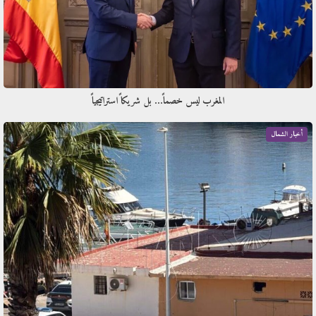
المغرب ليس خصماً… بل شريكاً استراتيجياً
أخبار الشمال