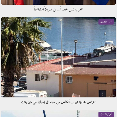
المغرب ليس خصماً… بل شريكاً استراتيجياً
أخبار الشمال
اعتراض محاولة تهريب أشخاص من سبتة الى إسبانيا على متن يخت
أخبار الشمال