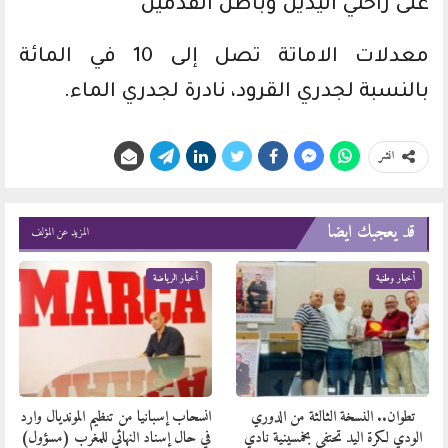
على راحتي اليدين وباطن القدمين
معدلات الاماتة تصل إلى 10 في المائة
بالنسبة لجدري القرود، نادرة لجدري الماء.
انشر
قد يعجبك ايضا
المزيد عن المؤلف
أخبار وطنية
أخبار الرياضة
تطوان.. النسخة الثالثة من الدوري
انسحاب إسبانيا من تنظيم المونديال وارد
الودي لكرة اليد تحتفي بخمسينية نادي
في حال إسناد النهائي للمغرب (مسؤول)