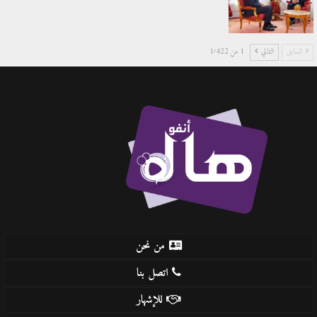
السابق
التالي
1 من 1٬422
من نحن
اتصل بنا
للإشهار