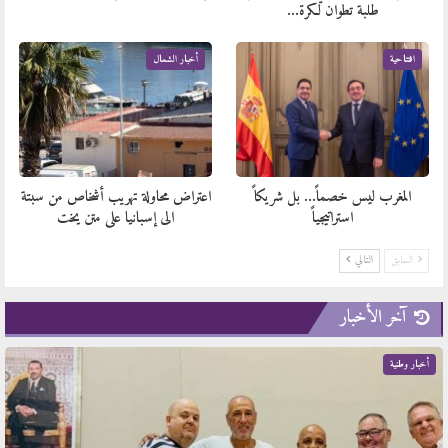
طلبة تطوان لكرة…
افتتاحية
أخبار الشمال
المغرب ليس خصماً… بل شريكاً
اعتراض محاولة تهريب أشخاص من سبتة
استراتيجياً
الى إسبانيا على متن يخت
السابق
التالي
آخر الأخبار
أخبار وطنية