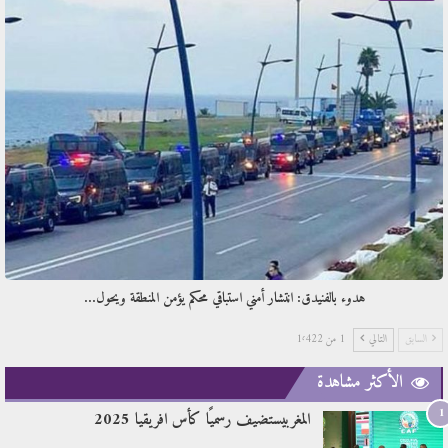
هدوء بالفنيدق: انتشار أمني استباقي محكم يؤمن المنطقة ويحول…
السابق
التالي
1 من 1٬422
الأكثر مشاهدة
1
المغربيستضيف رسميًا كأس افريقيا 2025