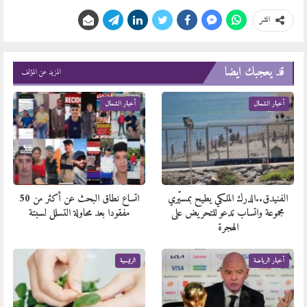
انشر
قد يعجبك ايضا
المزيد عن المؤلف
أخبار الشمال
أخبار الشمال
الفنيدق..الدرك الملكي يطيح بمسيّري
اتساع نطاق البحث عن أكثر من 50
مجموعة واتساب تدعو للتحريض على
مفقودا بعد محاولة التسلل لسبتة
الهجرة
أخبار الرياضة
الرئيسية