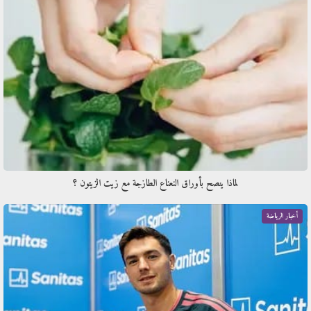
لماذا ينصح بأوراق النعناع الطازجة مع زيت الزيتون ؟
أخبار الرياضة