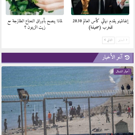
إنفانتينو يقدم نهائي كأس العالم 2030
لماذا ينصح بأوراق النعناع الطازجة مع
للمغرب (صحيفة)
زيت الزيتون ؟
السابق
التالي
آخر الأخبار
أخبار الشمال