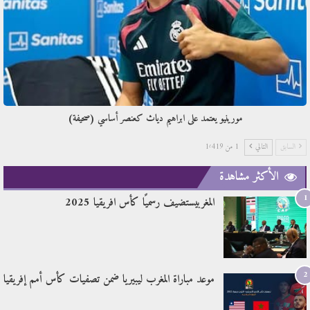
مورينيو يعتمد على ابراهيم دياث كعنصر أساسي (صحيفة)
السابق
التالي
1 من 1٬419
الأكثر مشاهدة
1
المغربيستضيف رسميًا كأس افريقيا 2025
2
موعد مباراة المغرب ليبيريا ضمن تصفيات كأس أمم إفريقيا