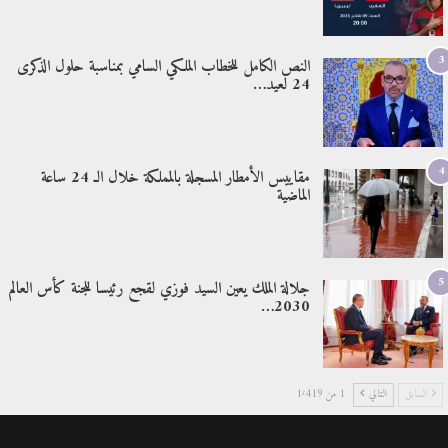
3
النص الكامل للخطاب الملكي السامي بمناسبة حلول الذكرى
24 لعيد…
4
مقاييس الأمطار المسجلة بالمملكة خلال الـ 24 ساعة
الماضية
5
جلالة الملك يعين السيد فوزي لقجع رئيسا للجنة كأس العالم
2030…
السابق
التالي
1 من 1٬419