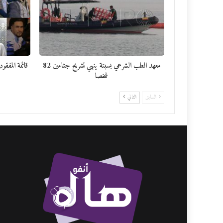
معهد الطب الشرعي بسبتة ينهي تشريح جثامين 82
شخصا
السابق
التالي