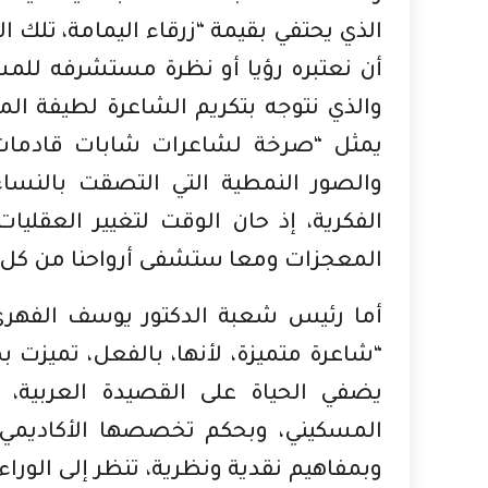
الذي يحتفي بقيمة “زرقاء اليمامة، تلك ا
أن نعتبره رؤيا أو نظرة مستشرفه للمست
والذي نتوجه بتكريم الشاعرة لطيفة الم
يمثل “صرخة لشاعرات شابات قادمات م
والصور النمطية التي التصقت بالنساء
الفكرية، إذ حان الوقت لتغيير العقلي
المعجزات ومعا ستشفى أرواحنا من كل 
أما رئيس شعبة الدكتور يوسف الفهري
“شاعرة متميزة، لأنها، بالفعل، تميزت 
يضفي الحياة على القصيدة العربية، و
المسكيني، وبحكم تخصصها الأكاديمي،
وبمفاهيم نقدية ونظرية، تنظر إلى الوراء