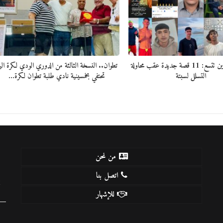
قائمة المفقودين تتسع: 11 قصة جديدة عقب محاولة
تطوان.. النسخة الثالثة من الدوري الودي لكرة الي
التسلل لسبتة
تحتفي بخمسينية نادي طلبة تطوان لكرة…
من نحن
اتصل بنا
k
للإشهار