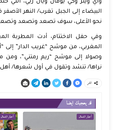
واي وينر وكي يوفان ويان زيي، التي 
البيضاء إلى الجبل تغرب/ النهر الأصفر ف
نحو الأعلى، سوف تصعد وتصعد وتصعدْ
وفي حفل الاختتام، أدت المطربة الم
المغربي، من موشح “غريب الدار” إلى “أع
وصولا إلى موشح “ريم رمتني”، ومن 
نراها/ تنشد وتقول في أول شعرها/ أهل 
انشر
قد يعجبك ايضا
أخبار الشمال
أخبار الشمال