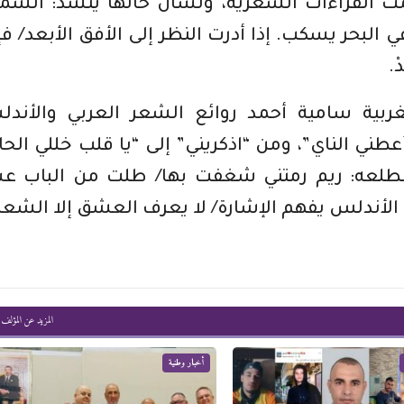
ختمت القراءات الشعرية، ولسان حالها ينشد: ال
ي البحر يسكب. إذا أدرت النظر إلى الأفق الأبعد/ ف
.
غربية سامية أحمد روائع الشعر العربي والأند
طني الناي”، ومن “اذكريني” إلى “يا قلب خللي الحا
مطلعه: ريم رمتني شغفت بها/ طلت من الباب ع
الأندلس يفهم الإشارة/ لا يعرف العشق إلا الشعر
المزيد عن المؤلف
أخبار وطنية