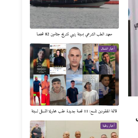
معهد الطب الشرعي بسبتة ينهي تشريح جثامين 82 شخصا
أخبار الشمال
قائمة المفقودين تتسع: 11 قصة جديدة عقب محاولة التسلل لسبتة
أخبار وطنية