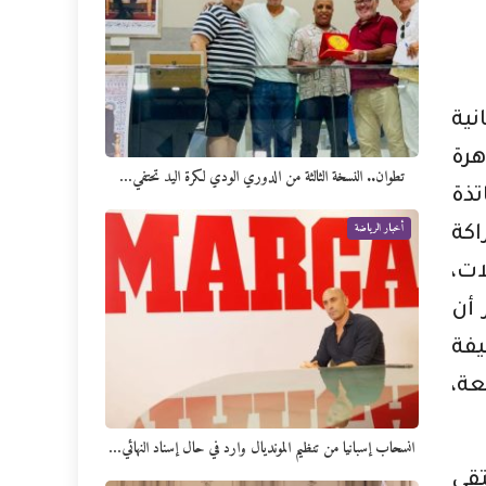
نية
هرة
تطوان.. النسخة الثالثة من الدوري الودي لكرة اليد تحتفي…
تذة
أخبار الرياضة
اكة
ات،
 أن
فة
ة،
انسحاب إسبانيا من تنظيم المونديال وارد في حال إسناد النهائي…
تقى