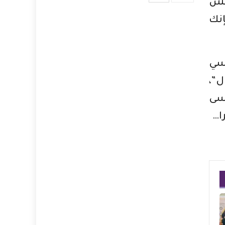
شمس
إنك
لسي
ل”،
سى
ا…