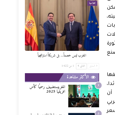
افتتاحية
مكن
ته،
بات
ات
ورة
صنع
المغرب ليس خصماً… بل شريكاً استراتيجياً
السابق
التالي
1 من 1٬422
ها
الأكثر مشاهدة
دا،
1
المغربيستضيف رسميًا كأس
افريقيا 2025
 أن
ربي
شعر
2