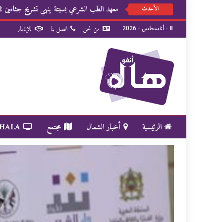
معهد الطب الشرعي بسبتة ينهي تشريح جثامين 82 شخصا
الأحدث
من نحن
اتصل بنا
للإشهار
8 - أغسطس - 2026
الرئيسية
أخبار الشمال
مجتمع
 HALA