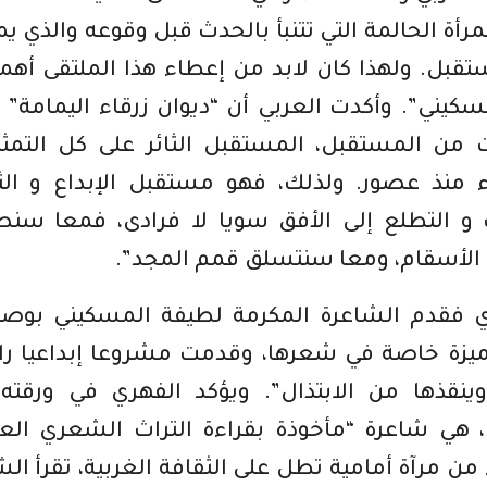
لمرأة الحالمة التي تتنبأ بالحدث قبل وقوعه والذي ي
قبل. ولهذا كان لابد من إعطاء هذا الملتقى أهمي
سكيني”. وأكدت العربي أن “ديوان زرقاء اليمامة” 
ن المستقبل، المستقبل الثائر على كل التمثل
 منذ عصور. ولذلك، فهو مستقبل الإبداع و الث
ات و التطلع إلى الأفق سويا لا فرادى، فمعا سن
الأسقام، ومعا سنتسلق قمم المجد”.
 فقدم الشاعرة المكرمة لطيفة المسكيني بوصف
بميزة خاصة في شعرها، وقدمت مشروعا إبداعيا رائ
ينقذها من الابتذال”. ويؤكد الفهري في ورقته
 هي شاعرة “مأخوذة بقراءة التراث الشعري الع
 من مرآة أمامية تطل على الثقافة الغربية، تقرأ ال