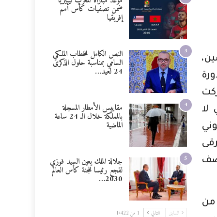
موعد مباراة المغرب ليبيريا
ضمن تصفيات كأس أمم
إفريقيا
3
النص الكامل للخطاب الملكي
ن،
السامي بمناسبة حلول الذكرى
24 لعيد…
ورة
ركت
4
مقاييس الأمطار المسجلة
 لا
بالمملكة خلال الـ 24 ساعة
الماضية
لوني
رقى
5
جلالة الملك يعين السيد فوزي
صف
لقجع رئيسا للجنة كأس العالم
2030…
 من
السابق
التالي
1 من 1٬422