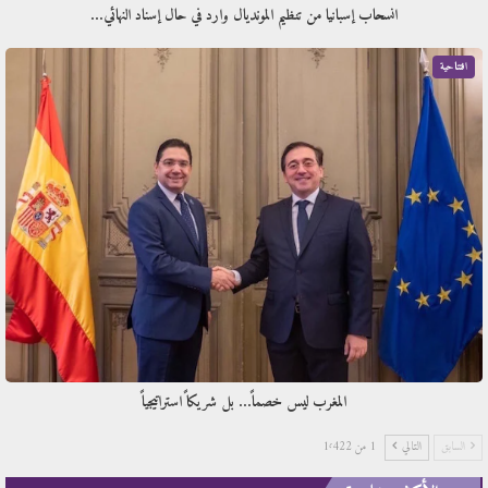
انسحاب إسبانيا من تنظيم المونديال وارد في حال إسناد النهائي…
افتتاحية
المغرب ليس خصماً… بل شريكاً استراتيجياً
السابق
التالي
1 من 1٬422