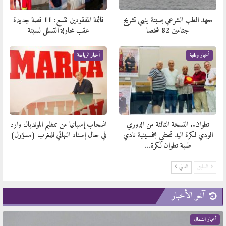
معهد الطب الشرعي بسبتة ينهي تشريح
قائمة المفقودين تتسع: 11 قصة جديدة
جثامين 82 شخصا
عقب محاولة التسلل لسبتة
أخبار وطنية
أخبار الرياضة
تطوان.. النسخة الثالثة من الدوري
انسحاب إسبانيا من تنظيم المونديال وارد
الودي لكرة اليد تحتفي بخمسينية نادي
في حال إسناد النهائي للمغرب (مسؤول)
طلبة تطوان لكرة…
السابق
التالي
آخر الأخبار
أخبار الشمال