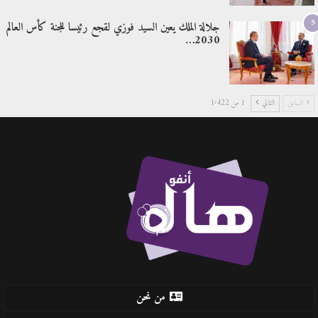
5
جلالة الملك يعين السيد فوزي لقجع رئيسا للجنة كأس العالم
2030…
السابق
التالي
1 من 1٬422
من نحن