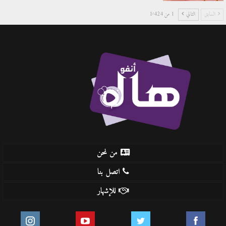
السابق
التالي
1 من 1٬424
من نحن
اتصل بنا
للإشهار