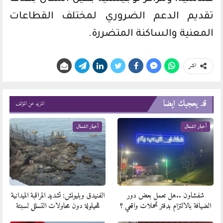
تقديم الدعم الضروري لمختلف القطاعات
المعنية والساكنة المتضررة.
انشر
قد يعجبك ايضا
المزيد عن المؤلف
أخبار الشمال
أخبار الشمال
شفشاون ..هل تعمل بعض دور
الفنيدق وبليونش: تشديد المراقبة الميدانية
الضيافة بالالتزام بدفتر تحملات واقعي ؟
للحيلولة دون محاولات التسلل لسبتة