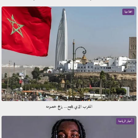
افتتاحية
المغرب الذي ينجح… يزعج خصومه
أخبار الرياضة