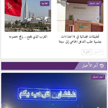
أخبار الشمال
افتتاحية
تحقيقات قضائية في 6 اعتداءات
المغرب الذي ينجح… يزعج خصومه
جنسية عقب التدفق الجماعي إلى سبتة
السابق
التالي
آخر الأخبار
أخبار الشمال