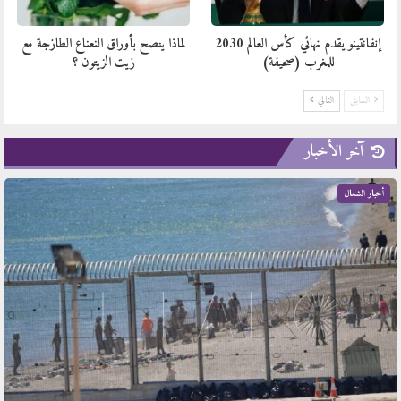
إنفانتينو يقدم نهائي كأس العالم 2030
لماذا ينصح بأوراق النعناع الطازجة مع
للمغرب (صحيفة)
زيت الزيتون ؟
السابق
التالي
آخر الأخبار
أخبار الشمال