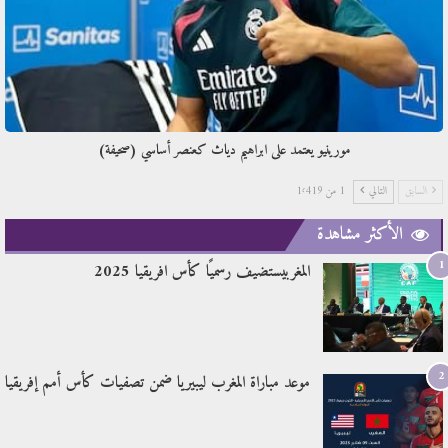
مورينيو يعتمد على ابراهيم دياث كعنصر أساسي (صحيفة)
السابق
التالي
1 من 1٬419
الأكثر مشاهدة
1
المغربيستضيف رسميًا كأس افريقيا 2025
2
موعد مباراة المغرب ليبيريا ضمن تصفيات كأس أمم إفريقيا