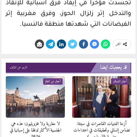
تجسدت مؤخرا في إيفاد فرق اسبانية للإنقاذ
والتدخل إثر زلزال الحوز، وفرق مغربية إثر
الفيضانات التي شهدتها منطقة فالنسيا.
انشر
قد يعجبك ايضا
المزيد عن المؤلف
أخبار الشمال
أخبار من العالم
أزمة الفتيات القاصرات في سبتة:
لا مغاربة ولا فنزويليون: هذه هي
تضامن إنساني وتحقيقات في اعتداءات
الجنسية الأكثر تدفقا على إسبانيا في
جنسية (إل باييس)
2026