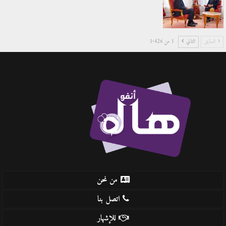
السابق
التالي
1 من 1٬426
من نحن
اتصل بنا
للإشهار