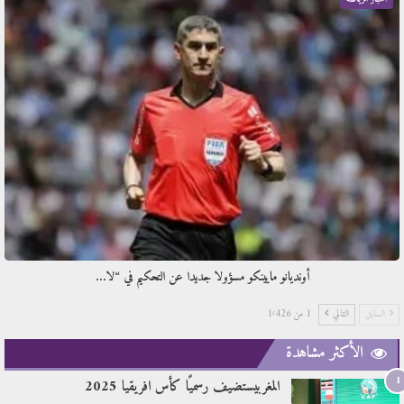
أونديانو مايينكو مسؤولا جديدا عن التحكيم في “لا…
السابق
التالي
1 من 1٬426
الأكثر مشاهدة
1
المغربيستضيف رسميًا كأس افريقيا 2025