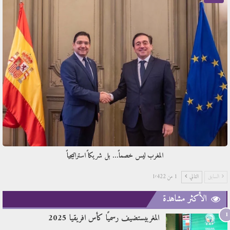
المغرب ليس خصماً… بل شريكاً استراتيجياً
السابق
التالي
1 من 1٬422
الأكثر مشاهدة
1
المغربيستضيف رسميًا كأس افريقيا 2025