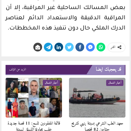
بعض المسالك الساحلية غير المراقبة، إلا أن
المراقبة الدقيقة والاستعداد الدائم لعناصر
الدرك الملكي حال دون تنفيذ هذه المخططات.
انشر
قد يعجبك ايضا
المزيد عن المؤلف
أخبار الشمال
أخبار الشمال
معهد الطب الشرعي بسبتة ينهي تشريح
قائمة المفقودين تتسع: 11 قصة جديدة
جثامين 82 شخصا
عقب محاولة التسلل لسبتة