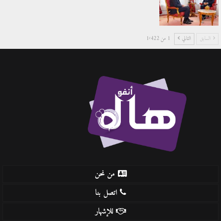
السابق
التالي
1 من 1٬422
من نحن
اتصل بنا
للإشهار