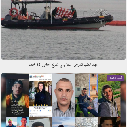
معهد الطب الشرعي بسبتة ينهي تشريح جثامين 82 شخصا
أخبار الشمال